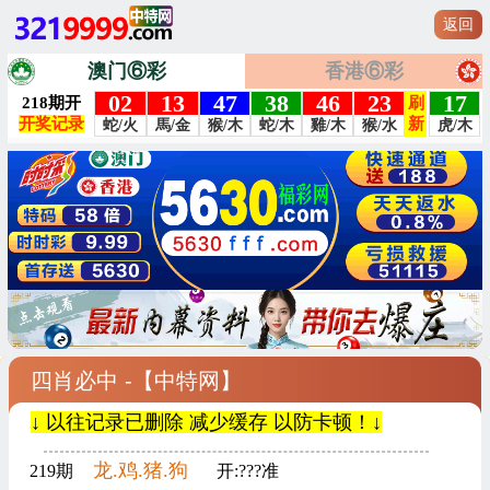
返回
澳门⑥彩
香港⑥彩