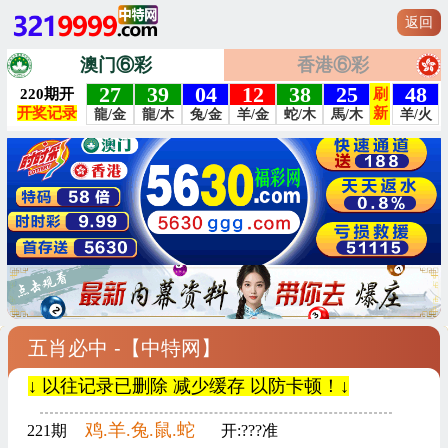
返回
澳门⑥彩
香港⑥彩