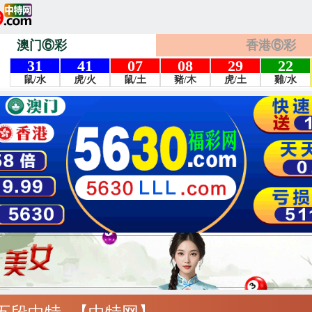
澳门⑥彩
香港⑥彩