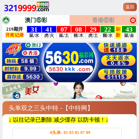
返回
澳门⑥彩
香港⑥彩