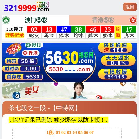
返回
澳门⑥彩
香港⑥彩