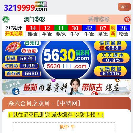
返回
澳门⑥彩
香港⑥彩