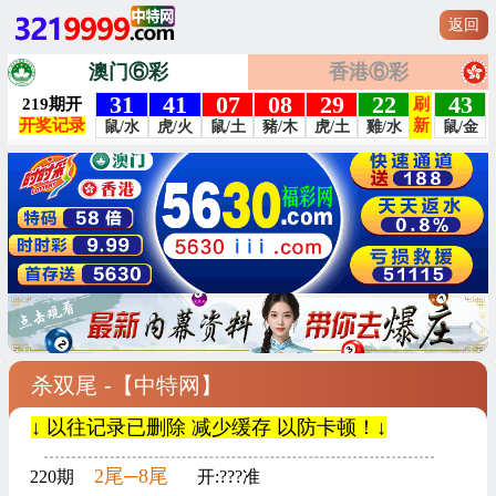
返回
澳门⑥彩
香港⑥彩