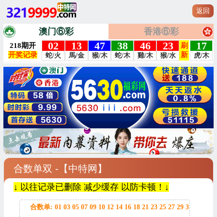
返回
澳门⑥彩
香港⑥彩