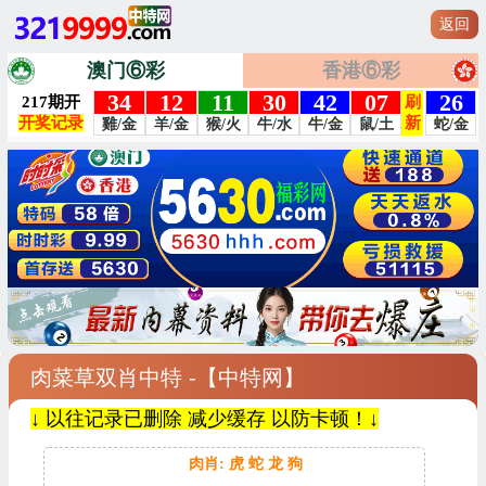
返回
澳门⑥彩
香港⑥彩